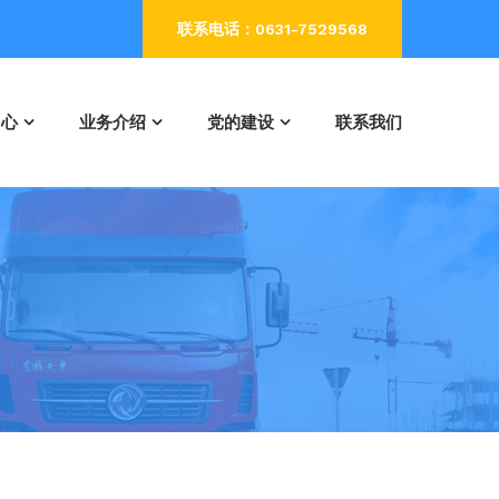
联系电话：0631-7529568
中心
业务介绍
党的建设
联系我们