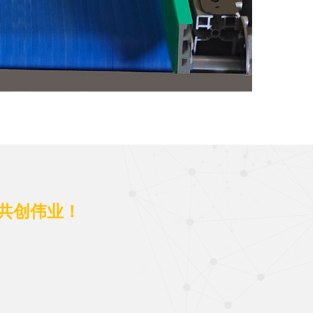
共创伟业！