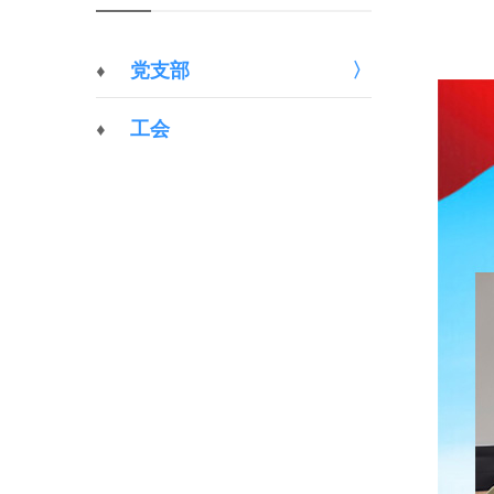
党支部
〉
工会