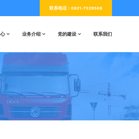
联系电话：0631-7529568
中心
业务介绍
党的建设
联系我们